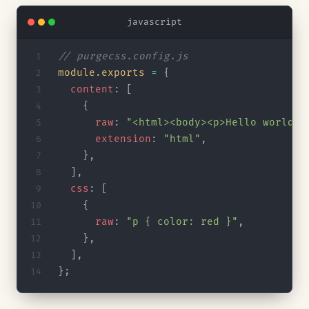
javascript
// purgecss.config.js
module
.
exports
 =
 {
  content
: [
    {
      raw
: 
"<html><body><p>Hello world</
      extension
: 
"html"
,
    },
  ],
  css
: [
    {
      raw
: 
"p { color: red }"
,
    },
  ],
};