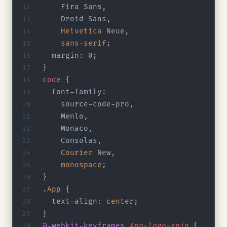
    Fira Sans,
    Droid Sans,
    Helvetica
 Neue,
    sans-serif
;
  margin: 
0
;
}
code
 {
  font-family:
    source-code-pro,
    Menlo,
    Monaco,
    Consolas,
    Courier
 New,
    monospace
;
}
.App
 {
  text-align: 
center
;
}
@-webkit-keyframes
 App-logo-spin
 {