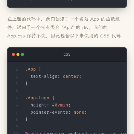
在上面的代码中，我们创建了一个名为 App 的函数组
件，返回了一个带有类名 "App" 的 div。我们的
App.css 保持不变，因此包含以下未使用的 CSS 代码：
CSS
.App
 {
  text-align: 
center
;
}
.App-logo
 {
  height: 
40
vmin
;
  pointer-events: 
none
;
}
@media
 (prefers-reduced-motion: no-prefe