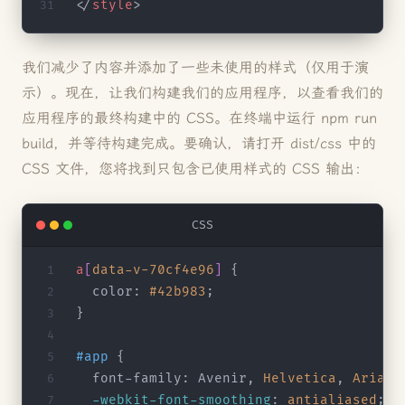
</
style
>
我们减少了内容并添加了一些未使用的样式（仅用于演
示）。现在，让我们构建我们的应用程序，以查看我们的
应用程序的最终构建中的 CSS。在终端中运行 npm run
build，并等待构建完成。要确认，请打开 dist/css 中的
CSS 文件，您将找到只包含已使用样式的 CSS 输出：
CSS
a
[
data-v-70cf4e96
]
 {
  color: 
#42b983
;
}
#app
 {
  font-family: Avenir, 
Helvetica
, 
Arial
,
  -webkit-font-smoothing
: 
antialiased
;