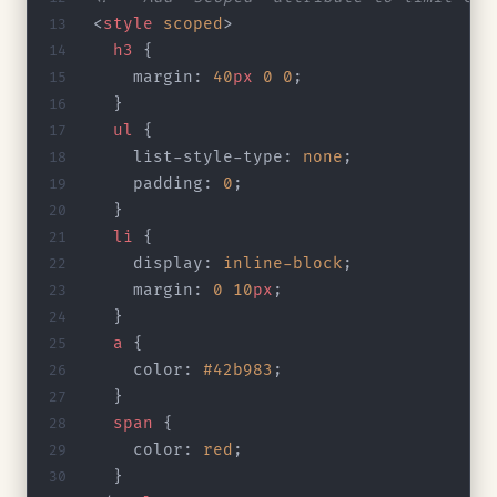
<
style
 scoped
>
  h3
 {
    margin: 
40
px
 0
 0
;
  }
  ul
 {
    list-style-type: 
none
;
    padding: 
0
;
  }
  li
 {
    display: 
inline-block
;
    margin: 
0
 10
px
;
  }
  a
 {
    color: 
#42b983
;
  }
  span
 {
    color: 
red
;
  }