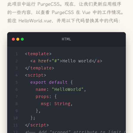
此项目中运行 PurgeCSS。现在，让我们更新应用程序
的一些内容，以查看 PurgeCSS 在 Vue 中的工作情况。
前往 HelloWorld.vue，并用以下代码替换其中的代码：
HTML
<
template
>
  <
a
 href
=
"#"
>Hello world</
a
>
</
template
>
<
script
>
  export
 default
 {
    name
: 
"HelloWorld"
,
    props
: {
      msg
: 
String
,
    },
  };
</
script
>
<!-- Add "scoped" attribute to limit CSS