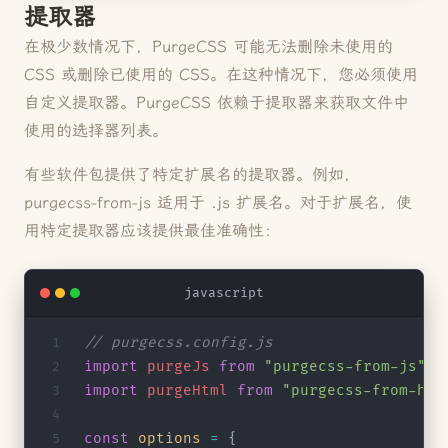
提取器
在极少数情况下，PurgeCSS 可能无法删除未使用的
CSS 或删除已使用的 CSS。在这种情况下，您必须使用
自定义提取器。PurgeCSS 依赖于提取器来获取文件中
使用的选择器列表。
有些软件包提供了特定扩展名的提取器。例如，
purgecss-from-js 适用于 .js 扩展名。对于扩展名，使
用特定提取器应该提供最佳准确性：
javascript
// purgecss.config.js
import
 purgeJs
 from
 "purgecss-from-js"
;
import
 purgeHtml
 from
 "purgecss-from-htm
const
 options
 =
 {