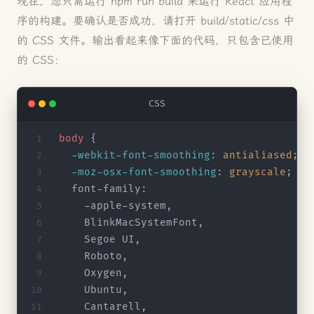
现在，您只需运行 npm run build 来运行 React 应用程
序的构建。要确认是否成功，请打开 build/static/css 中
的 CSS 文件。输出看起来像下面的代码，只包含已使用
的 CSS：
CSS
body
 {
  -webkit-font-smoothing
: 
antialiased
;
  -moz-osx-font-smoothing
: 
grayscale
;
  font-family:
    -apple-system,
    BlinkMacSystemFont,
    Segoe UI,
    Roboto,
    Oxygen,
    Ubuntu,
    Cantarell,