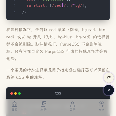
  safelist
: [
/red
$
/
,
 /
^
bg/
],
};
在这种情况下，任何以 red 结尾（例如，bg-red、btn-
red）或以 bg 开头（例如，bg-blue、bg-red）的选择器
都不会被删除。默认情况下，PurgeCSS 不会删除注
释。只有旨在自定义 PurgeCSS 行为的特殊注释才会被
删除。
一个常见的特殊注释集是用于指定哪些选择器可以保留在
最终 CSS 中的注释：
CSS
/* purgecss start ignore */
首页
相册
关于
友链
h1
 {