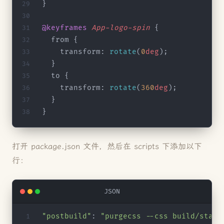
}
@keyframes
 App-logo-spin
 {
  from {
    transform: 
rotate
(
0
deg
);
  }
  to {
    transform: 
rotate
(
360
deg
);
  }
}
打开 package.json 文件，然后在 scripts 下添加以下
行：
JSON
"postbuild"
: 
"purgecss --css build/stati