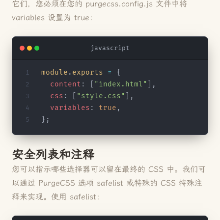
它们，您必须在您的 purgecss.config.js 文件中将
variables 设置为 true：
javascript
module
.
exports
 =
 {
  content
: [
"index.html"
],
  css
: [
"style.css"
],
  variables
: 
true
,
};
安全列表和注释
您可以指示哪些选择器可以留在最终的 CSS 中。我们可
以通过 PurgeCSS 选项 safelist 或特殊的 CSS 特殊注
释来实现。使用 safelist：