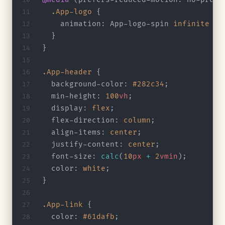
  .App-logo
 {
    animation: App-logo-spin 
infinite
 20
  }
}
.App-header
 {
  background-color: 
#282c34
;
  min-height: 
100
vh
;
  display: 
flex
;
  flex-direction: 
column
;
  align-items: 
center
;
  justify-content: 
center
;
  font-size: 
calc
(
10
px
 +
 2
vmin
);
  color: 
white
;
}
.App-link
 {
  color: 
#61dafb
;