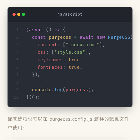
javascript
(
async
 () 
=>
 {
  const
 purgecss
 =
 await
 new
 PurgeCSS
().
    content
: [
"index.html"
],
    css
: [
"style.css"
],
    keyframes
: 
true
,
    fontFaces
: 
true
,
  });
  console
.
log
(
purgecss
);
})();
配置选项也可以在 purgecss.config.js 这样的配置文件
中使用：