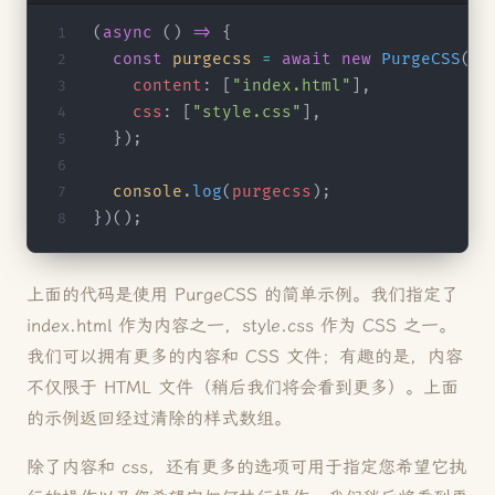
(
async
 () 
=>
 {
  const
 purgecss
 =
 await
 new
 PurgeCSS
().
    content
: [
"index.html"
],
    css
: [
"style.css"
],
  });
  console
.
log
(
purgecss
);
})();
上面的代码是使用 PurgeCSS 的简单示例。我们指定了
index.html 作为内容之一，style.css 作为 CSS 之一。
我们可以拥有更多的内容和 CSS 文件；有趣的是，内容
不仅限于 HTML 文件（稍后我们将会看到更多）。上面
的示例返回经过清除的样式数组。
除了内容和 css，还有更多的选项可用于指定您希望它执