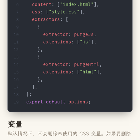
  content
: [
"index.html"
],
  css
: [
"style.css"
],
  extractors
: [
    {
      extractor
: 
purgeJs
,
      extensions
: [
"js"
],
    },
    {
      extractor
: 
purgeHtml
,
      extensions
: [
"html"
],
    },
  ],
};
export
 default
 options
;
变量
默认情况下，不会删除未使用的 CSS 变量。如果要删除