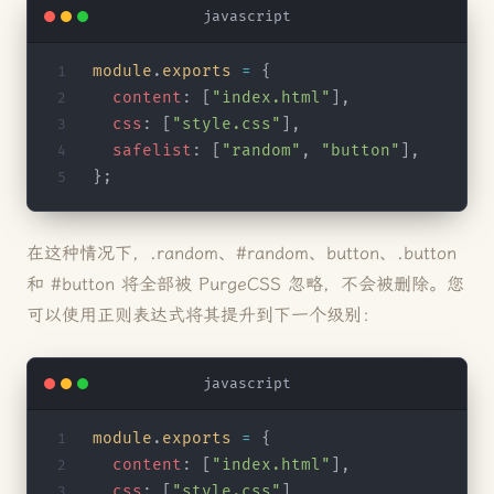
javascript
module
.
exports
 =
 {
  content
: [
"index.html"
],
  css
: [
"style.css"
],
  safelist
: [
"random"
, 
"button"
],
};
在这种情况下，.random、#random、button、.button
和 #button 将全部被 PurgeCSS 忽略，不会被删除。您
可以使用正则表达式将其提升到下一个级别：
javascript
module
.
exports
 =
 {
  content
: [
"index.html"
],
  css
: [
"style.css"
],