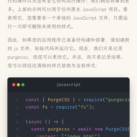
行的操作以及您希望它如何执行操作；我们稍后将看到更
多。上面的示例可以用于任何原生 JavaScript 项目。要
使用它，您需要有一个单独的 JavaScript 文件，只需运
行一次即可删除未使用的样式。
因此，如果您的应用程序已准备好构建和部署，请创建新
的 js 文件，粘贴代码并运行它。现在，我们只是记录
purgecss，但您可以更改它。并且，而不是记录结果，
您可以将经过清除的样式替换为当前样式：
javascript
const
 { 
PurgeCSS
 } 
=
 require
(
"purgecss"
)
const
 fs
 =
 require
(
"fs"
);
(
async
 () 
=>
 {
  const
 purgecss
 =
 await
 new
 PurgeCSS
().
    content
: [
"index.html"
],