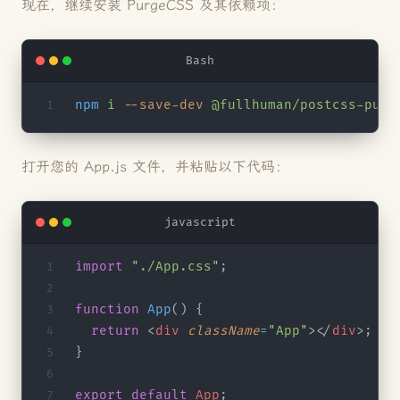
现在，继续安装 PurgeCSS 及其依赖项：
Bash
npm
 i
 --save-dev
 @fullhuman/postcss-purg
打开您的 App.js 文件，并粘贴以下代码：
javascript
import
 "./App.css"
;
function
 App
() {
  return
 <
div
 className
=
"App"
></
div
>;
}
export
 default
 App
;