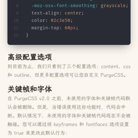
  -moz-osx-font-smoothing
: 
grayscale
;
  text-align: 
center
;
  color: 
#2c3e50
;
  margin-top: 
60
px
;
}
高级配置选项
到目前为止，我们只看到了三个配置选项：content、css
和 outline，但更多配置选项可让您自定义 PurgeCSS。
关键帧和字体
在 PurgeCSS v2.0 之前，未使用的字体和关键帧代码默
认会被删除。但是，当错误使用这些功能时，代码会中
断。默认情况下，未使用的字体和关键帧代码现在不会被
触碰。您可以通过将 keyframes 和 fontfaces 选项设置
为 true 来更改此默认行为：