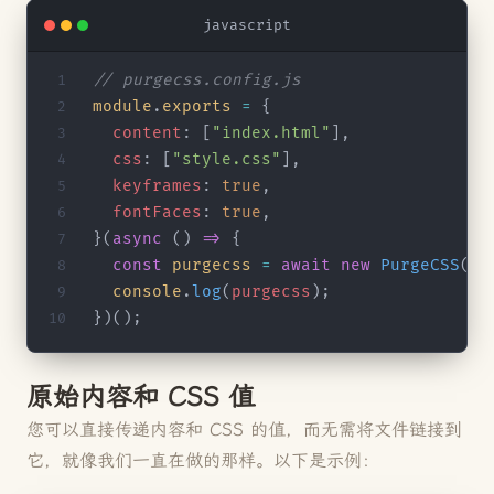
javascript
// purgecss.config.js
module
.
exports
 =
 {
  content
: [
"index.html"
],
  css
: [
"style.css"
],
  keyframes
: 
true
,
  fontFaces
: 
true
,
}(
async
 () 
=>
 {
  const
 purgecss
 =
 await
 new
 PurgeCSS
().
  console
.
log
(
purgecss
);
})();
原始内容和 CSS 值
您可以直接传递内容和 CSS 的值，而无需将文件链接到
它，就像我们一直在做的那样。以下是示例：