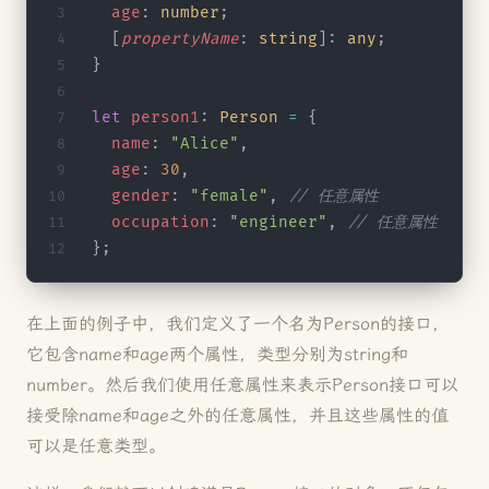
  age
: 
number
;
  [
propertyName
: 
string
]: 
any
;
}
let
 person1
: 
Person
 =
 {
  name
: 
"Alice"
,
  age
: 
30
,
  gender
: 
"female"
, 
// 任意属性
  occupation
: 
"engineer"
, 
// 任意属性
};
在上面的例子中，我们定义了一个名为Person的接口，
它包含name和age两个属性，类型分别为string和
number。然后我们使用任意属性来表示Person接口可以
接受除name和age之外的任意属性，并且这些属性的值
可以是任意类型。