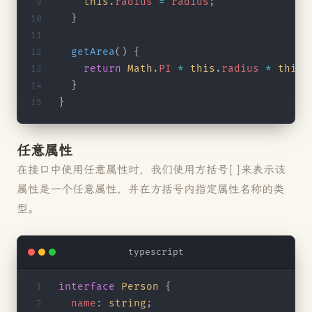
    this
.
radius
 =
 radius
;
  }
  getArea
() {
    return
 Math
.
PI
 *
 this
.
radius
 *
 this
.
  }
}
任意属性
在接口中使用任意属性时，我们使用方括号[ ]来表示该
属性是一个任意属性，并在方括号内指定属性名称的类
型。
typescript
interface
 Person
 {
  name
: 
string
;