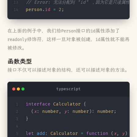
// Error: 无法分配到 "id" ，因为它是只读属性
person
.
id
 =
 2
;
在上面的例子中，我们给
接口的
属性添加了
Person
id
修饰符，这样一旦对象被创建，
属性就不能再
readonly
id
被修改。
函数类型
接口不仅可以描述对象的结构，还可以描述对象的方法。
typescript
interface
 Calculator
 {
  (
x
: 
number
, 
y
: 
number
): 
number
;
}
let
 add
: 
Calculator
 =
 function
 (
x
, 
y
) {