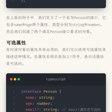
};
在上面的例子中，我们定义了一个名为
的接口，它
Person
包含
和
两个属性，类型分别为
和
。
name
age
string
number
然后我们创建了两个满足
接口要求的对象。
Person
可选属性
有时候对象的属性并非必须的，我们可以使用可选属性来
描述这种情况。在属性名称后面加上
符号，表示该属性
?
是可选的。
typescript
interface
 Person
 {
  name
: 
string
;
  age
: 
number
;
  email
?
: 
string
; 
// email属性是可选的