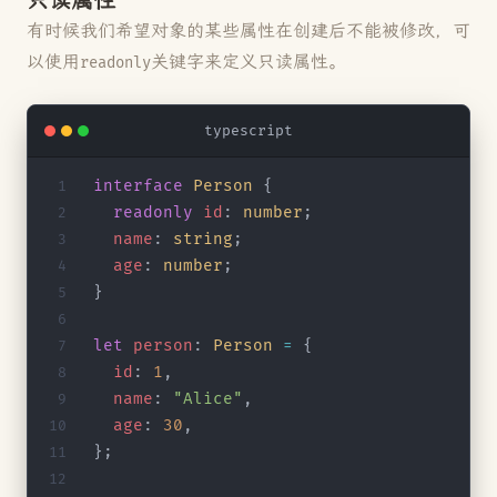
只读属性
有时候我们希望对象的某些属性在创建后不能被修改，可
以使用
关键字来定义只读属性。
readonly
typescript
interface
 Person
 {
  readonly
 id
: 
number
;
  name
: 
string
;
  age
: 
number
;
}
let
 person
: 
Person
 =
 {
  id
: 
1
,
  name
: 
"Alice"
,
  age
: 
30
,
};