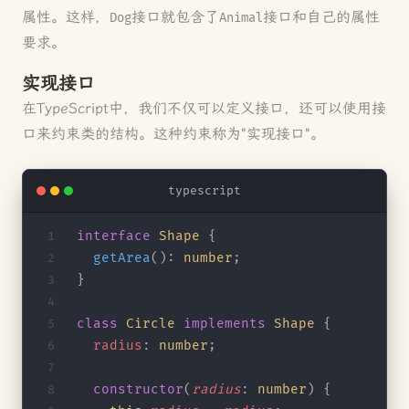
属性。这样，
接口就包含了
接口和自己的属性
Dog
Animal
要求。
实现接口
在TypeScript中，我们不仅可以定义接口，还可以使用接
口来约束类的结构。这种约束称为"实现接口"。
typescript
interface
 Shape
 {
  getArea
(): 
number
;
}
class
 Circle
 implements
 Shape
 {
  radius
: 
number
;
  constructor
(
radius
: 
number
) {