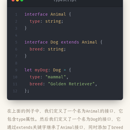
typescript
interface
 Animal
 {
  type
: 
string
;
}
interface
 Dog
 extends
 Animal
 {
  breed
: 
string
;
}
let
 myDog
: 
Dog
 =
 {
  type
: 
"mammal"
,
  breed
: 
"Golden Retriever"
,
};
在上面的例子中，我们定义了一个名为
的接口，它
Animal
包含
属性。然后我们定义了一个名为
的接口，它
type
Dog
通过
关键字继承了
接口，同时添加了
extends
Animal
breed