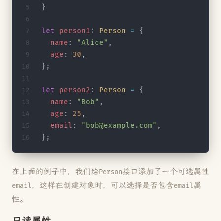
}
let
 person1
: 
Person
 =
 {
  name
: 
"Alice"
,
  age
: 
30
,
};
let
 person2
: 
Person
 =
 {
  name
: 
"Bob"
,
  age
: 
25
,
  email
: 
"bob@example.com"
,
};
在上面的例子中，我们给
接口添加了一个可选属性
Person
，这样在创建对象时，可以选择是否包含
属
email
email
性。