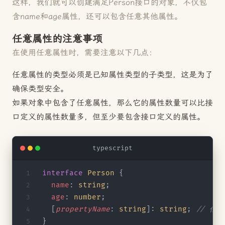
这样，我们就可以创建满足Person接口的对象，不仅包
含name和age属性，还可以包含任意其他属性。
任意属性的注意事项
在使用任意属性时，需要注意以下几点：
任意属性的类型必须是已知属性类型的子类型，这是为了
确保类型安全。
如果对象中包含了任意属性，那么它的属性数量可以比接
口定义的属性数量多，但至少要包含接口定义的属性。
typescript
interface
 Person
 {
  name
: 
string
;
  age
: 
number
;
  [
propertyName
: 
string
]: 
string
; 
// 任意
}