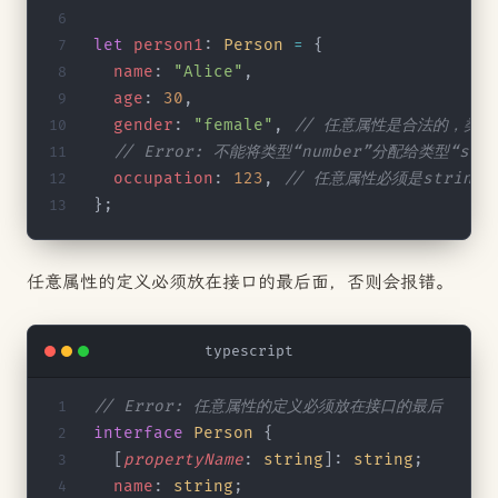
let
 person1
: 
Person
 =
 {
  name
: 
"Alice"
,
  age
: 
30
,
  gender
: 
"female"
, 
// 任意属性是合法的，类型为
  // Error: 不能将类型“number”分配给类型“stri
  occupation
: 
123
, 
// 任意属性必须是string
};
任意属性的定义必须放在接口的最后面，否则会报错。
typescript
// Error: 任意属性的定义必须放在接口的最后
interface
 Person
 {
  [
propertyName
: 
string
]: 
string
;
  name
: 
string
;