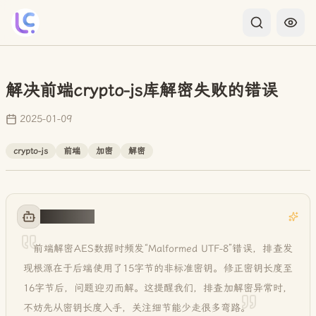
解决前端crypto-js库解密失败的错误
2025-01-09
crypto-js
前端
加密
解密
AI 智能概括
前端解密AES数据时频发“Malformed UTF-8”错误，排查发
现根源在于后端使用了15字节的非标准密钥。修正密钥长度至
16字节后，问题迎刃而解。这提醒我们，排查加解密异常时，
不妨先从密钥长度入手，关注细节能少走很多弯路
。