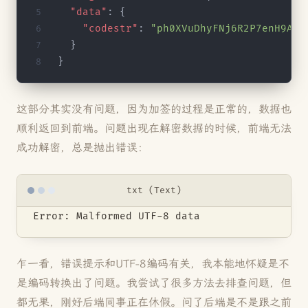
  "data"
: {
    "codestr"
: 
"ph0XVuDhyFNj6R2P7enH9A==
  }
}
这部分其实没有问题，因为加签的过程是正常的，数据也
顺利返回到前端。问题出现在解密数据的时候，前端无法
成功解密，总是抛出错误：
txt (Text)
Error: Malformed UTF-8 data
乍一看，错误提示和UTF-8编码有关，我本能地怀疑是不
是编码转换出了问题。我尝试了很多方法去排查问题，但
都无果，刚好后端同事正在休假。问了后端是不是跟之前