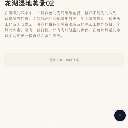
花湖湿地美景02
在清澈的浅水中，一群白色的海鸥缓缓前行，排成不规则的队列，
仿佛随波轻舞。水底浅色的沙地清晰可见，湖水清澈透明，映出天
上的蓝天与柔云。海鸥的白色羽翼在浅灰蓝的水面上格外醒目，宁
静而和谐。没有一丝打扰，只有海鸥轻盈的步伐，在这片静谧的水
域中勾勒出一幅自然之美的画卷。
暂无 EXIF 参数信息