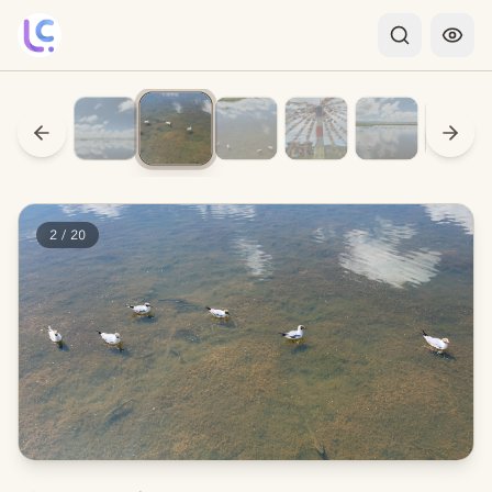
2
/
20